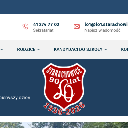
41 274 77 02
lo1@lo1.starachowi
Sekratariat
Napisz wiadomość
RODZICE
KANDYDACI DO SZKOŁY
KO
pierwszy dzień