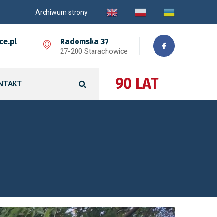
Archiwum strony
ce.pl
Radomska 37
27-200 Starachowice
90 LAT
NTAKT