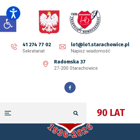
Open toolbar
41 274 77 02
lo1@lo1.starachowice.pl
Sekratariat
Napisz wiadomość
Radomska 37
27-200 Starachowice
90 LAT