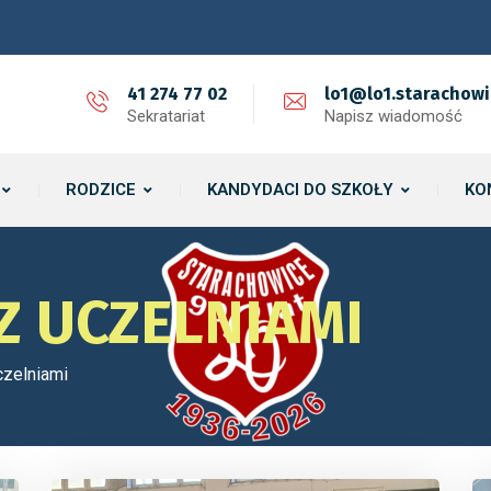
41 274 77 02
lo1@lo1.starachowi
Sekratariat
Napisz wiadomość
RODZICE
KANDYDACI DO SZKOŁY
KO
Z UCZELNIAMI
czelniami