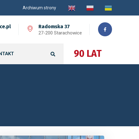
Archiwum strony
ce.pl
Radomska 37
27-200 Starachowice
90 LAT
NTAKT