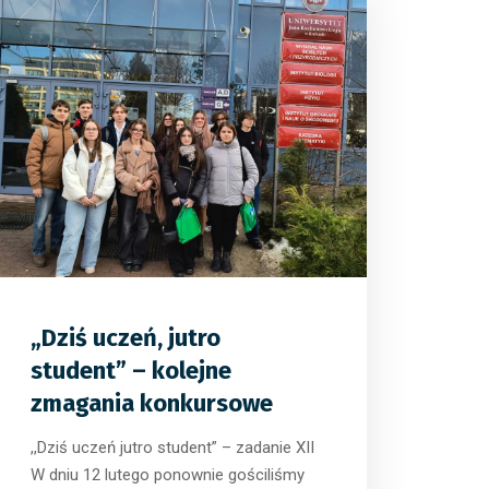
0
0
0
„Dziś uczeń, jutro
student” – kolejne
zmagania konkursowe
,,Dziś uczeń jutro student” – zadanie XII
W dniu 12 lutego ponownie gościliśmy