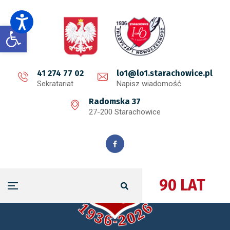
Open toolbar
41 274 77 02
lo1@lo1.starachowice.pl
Sekratariat
Napisz wiadomość
Radomska 37
27-200 Starachowice
90 LAT