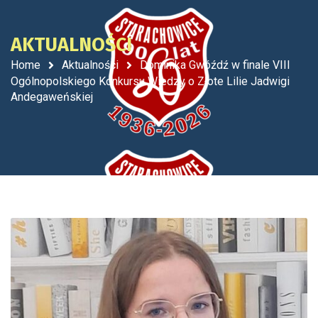
AKTUALNOŚCI
Home
Aktualności
Dominika Gwóźdź w finale VIII
Ogólnopolskiego Konkursu Wiedzy o Złote Lilie Jadwigi
Andegaweńskiej