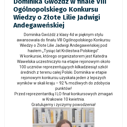
Dominika Gwóźdź w finale VIII
Ogólnopolskiego Konkursu
Wiedzy o Złote Lilie Jadwigi
Andegaweńskiej
Dominika Gwóźdź z klasy 4d w pięknym stylu
awansowała do finału VIII Ogólnopolskiego Konkursu
Wiedzy o Złote Lilie Jadwigi Andegaweńskiej pod
hasłem „Tysiąc lat Królestwa Polskiego”.
W konkursie, którego organizatorem jest Katedra
Wawelska uczestniczyło na etapie rejonowym około
100 uczniów reprezentujących kilkadziesiąt szkół
średnich z terenu całej Polski. Dominika w etapie
rejonowym konkursu uzyskała jeden z lepszych
wyników w skali kraju – 92 % możliwych do zdobycia
punktów!
Przed reprezentantką I LO finał konkursowych zmagań
w Krakowie 10 kwietnia.
Gratulujemy i życzymy powodzenia!