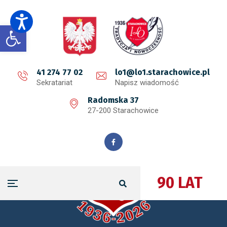
Open toolbar
41 274 77 02
lo1@lo1.starachowice.pl
Sekratariat
Napisz wiadomość
Radomska 37
27-200 Starachowice
90 LAT