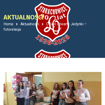
AKTUALNOŚCI
Home
Aktualności
Dzień Otwarty Jedynki –
fotorelacja