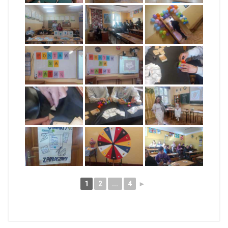
1
2
...
4
►