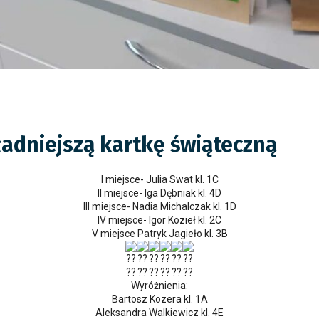
ładniejszą kartkę świąteczną
I miejsce- Julia Swat kl. 1C
II miejsce- Iga Dębniak kl. 4D
III miejsce- Nadia Michalczak kl. 1D
IV miejsce- Igor Kozieł kl. 2C
V miejsce Patryk Jagieło kl. 3B
Wyróżnienia:
Bartosz Kozera kl. 1A
Aleksandra Walkiewicz kl. 4E