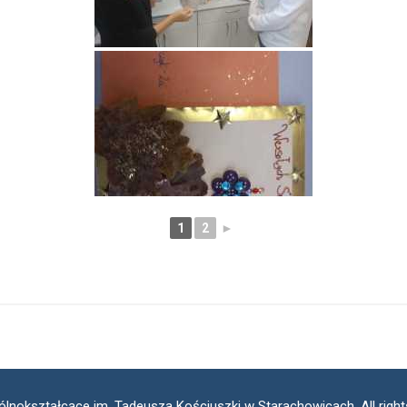
1
2
►
ólnokształcące im. Tadeusza Kościuszki w Starachowicach, All righ