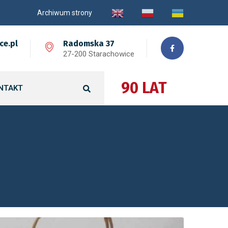
Archiwum strony
ce.pl
Radomska 37
27-200 Starachowice
90 LAT
NTAKT