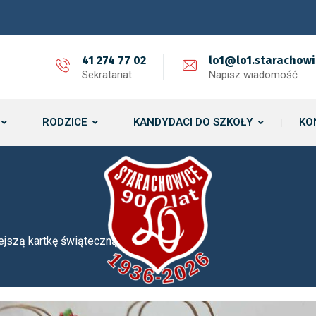
41 274 77 02
lo1@lo1.starachowi
Sekratariat
Napisz wiadomość
RODZICE
KANDYDACI DO SZKOŁY
KO
iejszą kartkę świąteczną