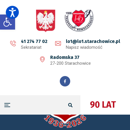
Open toolbar
41 274 77 02
lo1@lo1.starachowice.pl
Sekratariat
Napisz wiadomość
Radomska 37
27-200 Starachowice
90 LAT