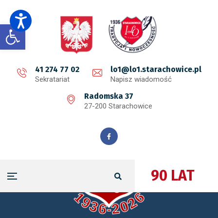
Open toolbar
41 274 77 02
lo1@lo1.starachowice.pl
Sekratariat
Napisz wiadomość
Radomska 37
27-200 Starachowice
90 LAT