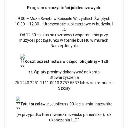
Program uroczystości jubileuszowych:
9.00 – Msza Święta w Kościele Wszystkich Świętych
10.30 – 12.30 – Uroczystości jubileuszowe w budynku I
LO
Od 12.30 – czas na rozmowy i wspomnienia przy
muzyce i poczęstunku w formie bufetu w murach
Naszej Jedynki
Koszt uczestnictwa w części oficjalnej – 120
zł.
Wpłaty prosimy dokonywać na konto
Stowarzyszenia
76 1240 2281 1111 0010 3787 5537 lub w sekretariacie
Szkoły
Tytuł przelewu:
„Jubileusz 90-lecia, imię i nazwisko
(w przypadku Pań również nazwisko panieńskie), rok
ukończenia I LO”