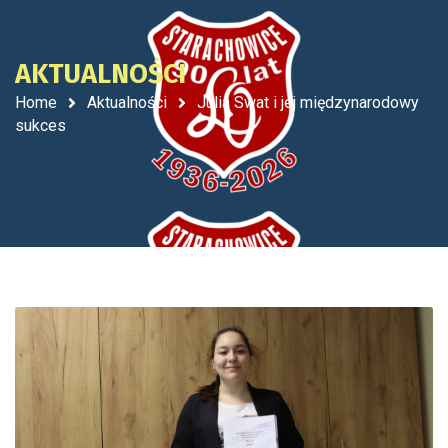
AKTUALNOŚCI
Home
Aktualności
Julia Swat i jej międzynarodowy
sukces