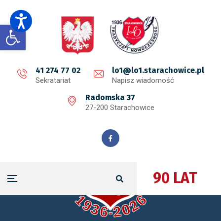
Open toolbar
41 274 77 02
lo1@lo1.starachowice.pl
Sekratariat
Napisz wiadomość
Radomska 37
27-200 Starachowice
90 LAT