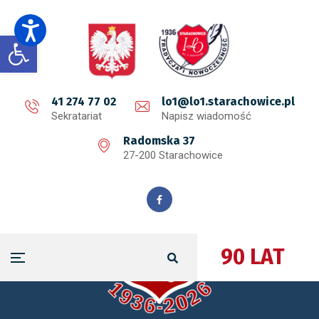
Open toolbar
41 274 77 02
lo1@lo1.starachowice.pl
Sekratariat
Napisz wiadomość
Radomska 37
27-200 Starachowice
90 LAT