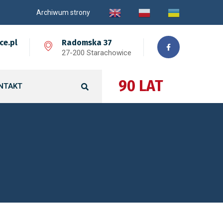
Archiwum strony
ce.pl
Radomska 37
27-200 Starachowice
90 LAT
NTAKT