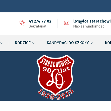
41 274 77 02
lo1@lo1.starachowi
Sekratariat
Napisz wiadomość
RODZICE
KANDYDACI DO SZKOŁY
KO