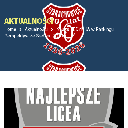
AKTUALNOŚCI
Home
Aktualności
Nasza JEDYNKA w Rankingu
Perspektyw ze Srebrną Tarczą!