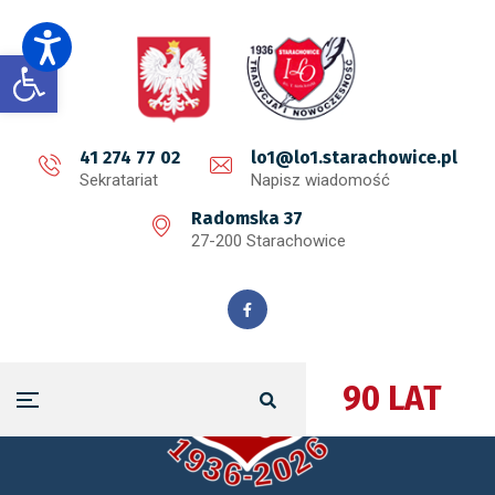
Open toolbar
41 274 77 02
lo1@lo1.starachowice.pl
Sekratariat
Napisz wiadomość
Radomska 37
27-200 Starachowice
90 LAT