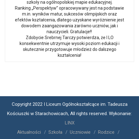
szkoły na ogólnopolskiej mapie edukacyjnej.
Ranking „Perspektyw” opracowywany jest na podstawie
m.in. wyników matur, sukcesów olimpijskich oraz
efektów kształcenia, dlatego uzyskane wyróżnienie jest
dowodem zaangażowania zarówno uczniów, jak i
nauczycieli. Gratulacje!!
Zdobycie Srebrnej Tarczy potwierdza, że I LO
konsekwentnie utrzymuje wysoki poziom edukacji i
skutecznie przygotowuje młodzież do dalszego
kształcenia!
Copyright 2022 I Liceum Ogólnokształcące im. Tadeusza
Kościuszki w Starachowicach, All rights reserved. Wykonanie:
LINX
Aktualności
Szkoła
Uczniowie
Rodzice