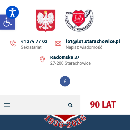
Open toolbar
41 274 77 02
lo1@lo1.starachowice.pl
Sekratariat
Napisz wiadomość
Radomska 37
27-200 Starachowice
90 LAT