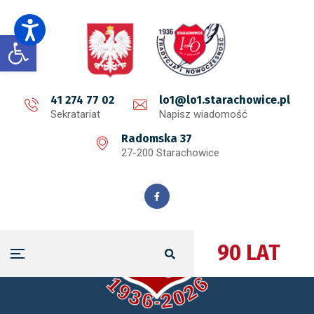
Open toolbar
41 274 77 02
lo1@lo1.starachowice.pl
Sekratariat
Napisz wiadomość
Radomska 37
27-200 Starachowice
90 LAT