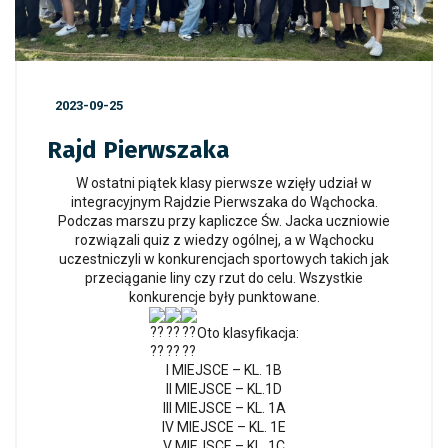
2023-09-25
Rajd Pierwszaka
W ostatni piątek klasy pierwsze wzięły udział w
integracyjnym Rajdzie Pierwszaka do Wąchocka.
Podczas marszu przy kapliczce Św. Jacka uczniowie
rozwiązali quiz z wiedzy ogólnej, a w Wąchocku
uczestniczyli w konkurencjach sportowych takich jak
przeciąganie liny czy rzut do celu. Wszystkie
konkurencje były punktowane.
Oto klasyfikacja:
I MIEJSCE – KL. 1B
II MIEJSCE – KL.1D
III MIEJSCE – KL. 1A
IV MIEJSCE – KL. 1E
V MIEJSCE – KL. 1C