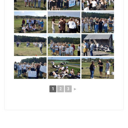
1
2
3
►