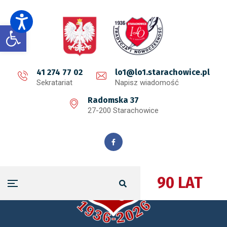
Open toolbar
41 274 77 02
lo1@lo1.starachowice.pl
Sekratariat
Napisz wiadomość
Radomska 37
27-200 Starachowice
90 LAT