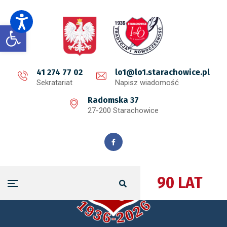
Open toolbar
41 274 77 02
lo1@lo1.starachowice.pl
Sekratariat
Napisz wiadomość
Radomska 37
27-200 Starachowice
90 LAT