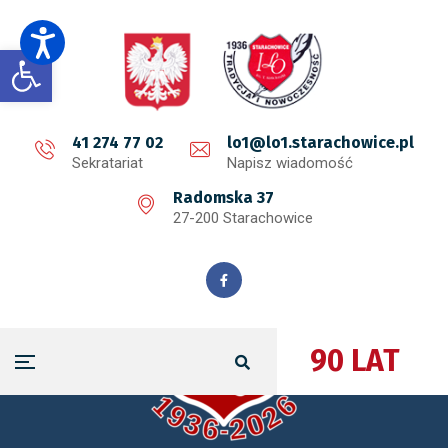
Open toolbar
41 274 77 02
lo1@lo1.starachowice.pl
Sekratariat
Napisz wiadomość
Radomska 37
27-200 Starachowice
90 LAT