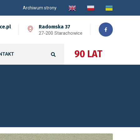
Archiwum strony
ce.pl
Radomska 37
27-200 Starachowice
90 LAT
NTAKT