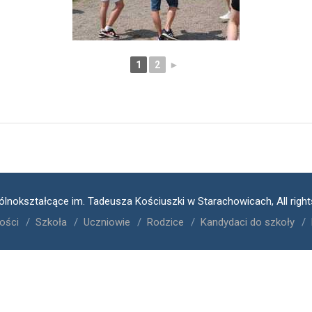
1
2
►
ólnokształcące im. Tadeusza Kościuszki w Starachowicach, All righ
ości
Szkoła
Uczniowie
Rodzice
Kandydaci do szkoły