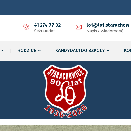
41 274 77 02
lo1@lo1.starachowi
Sekratariat
Napisz wiadomość
RODZICE
KANDYDACI DO SZKOŁY
KO