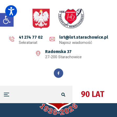
Open toolbar
41 274 77 02
lo1@lo1.starachowice.pl
Sekratariat
Napisz wiadomość
Radomska 37
27-200 Starachowice
90 LAT