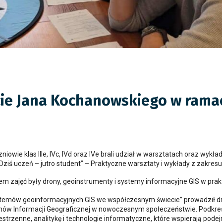
ie Jana Kochanowskiego w ramach
niowie klas IIIe, IVc, IVd oraz IVe brali udział w warsztatach oraz wykł
„Dziś uczeń – jutro student” – Praktyczne warsztaty i wykłady z zakre
m zajęć były drony, geoinstrumenty i systemy informacyjne GIS w pra
stemów geoinformacyjnych GIS we współczesnym świecie” prowadził d
w Informacji Geograficznej w nowoczesnym społeczeństwie. Podkreślon
strzenne, analitykę i technologie informatyczne, które wspierają podej