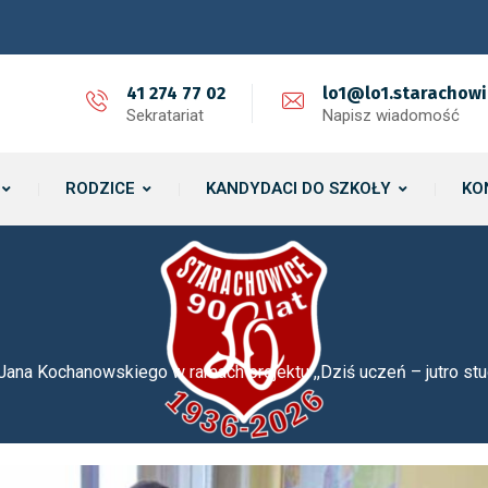
41 274 77 02
lo1@lo1.starachowi
Sekratariat
Napisz wiadomość
RODZICE
KANDYDACI DO SZKOŁY
KO
Jana Kochanowskiego w ramach projektu ,,Dziś uczeń – jutro stu