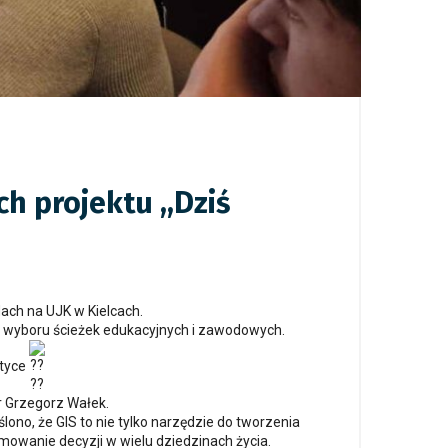
 projektu ,,Dziś
adach na UJK w Kielcach.
su wyboru ścieżek edukacyjnych i zawodowych.
ktyce
r Grzegorz Wałek.
o, że GIS to nie tylko narzędzie do tworzenia
mowanie decyzji w wielu dziedzinach życia.