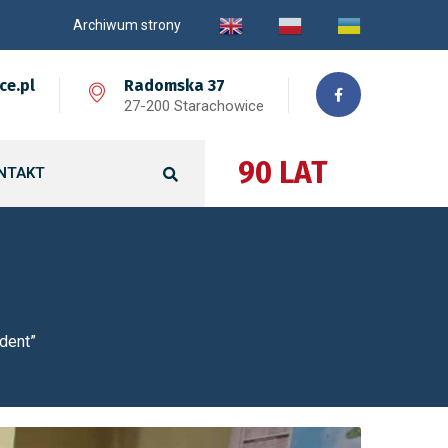
Archiwum strony
ce.pl
Radomska 37
27-200 Starachowice
90 LAT
NTAKT
dent”