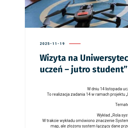
2025-11-19
Wizyta na Uniwersytec
uczeń – jutro student”
W dniu 14 listopada ucz
To realizacja zadania 14 w ramach projektu 
Temate
Wykład ,,Rola sy
W trakcie wykładu omówiono znaczenie Systemó
map, ale złożony system łączący dane prze