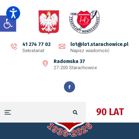
Open toolbar
41 274 77 02
lo1@lo1.starachowice.pl
Sekratariat
Napisz wiadomość
Radomska 37
27-200 Starachowice
90 LAT