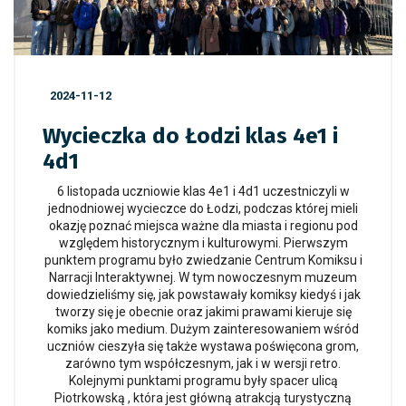
2024-11-12
Wycieczka do Łodzi klas 4e1 i
4d1
6 listopada uczniowie klas 4e1 i 4d1 uczestniczyli w
jednodniowej wycieczce do Łodzi, podczas której mieli
okazję poznać miejsca ważne dla miasta i regionu pod
względem historycznym i kulturowymi. Pierwszym
punktem programu było zwiedzanie Centrum Komiksu i
Narracji Interaktywnej. W tym nowoczesnym muzeum
dowiedzieliśmy się, jak powstawały komiksy kiedyś i jak
tworzy się je obecnie oraz jakimi prawami kieruje się
komiks jako medium. Dużym zainteresowaniem wśród
uczniów cieszyła się także wystawa poświęcona grom,
zarówno tym współczesnym, jak i w wersji retro.
Kolejnymi punktami programu były spacer ulicą
Piotrkowską , która jest główną atrakcją turystyczną