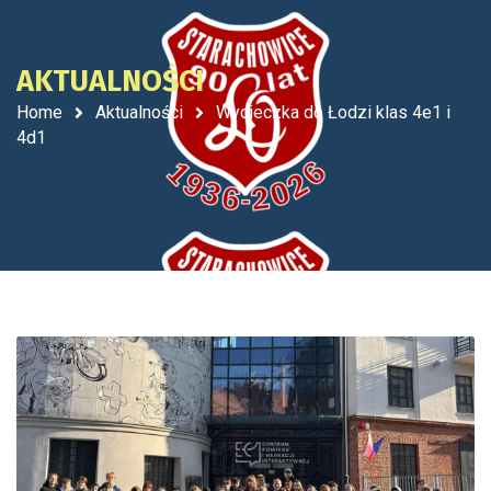
AKTUALNOŚCI
Home
Aktualności
Wycieczka do Łodzi klas 4e1 i
4d1