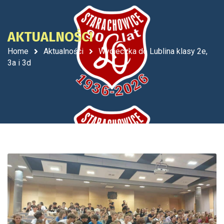
AKTUALNOŚCI
Home
Aktualności
Wycieczka do Lublina klasy 2e,
3a i 3d