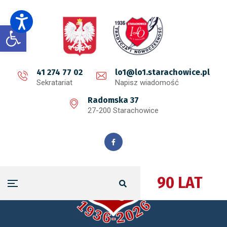
Open toolbar
41 274 77 02
lo1@lo1.starachowice.pl
Sekratariat
Napisz wiadomość
Radomska 37
27-200 Starachowice
90 LAT