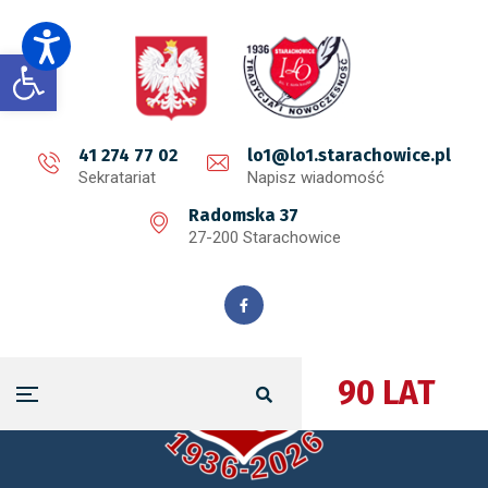
Open toolbar
41 274 77 02
lo1@lo1.starachowice.pl
Sekratariat
Napisz wiadomość
Radomska 37
27-200 Starachowice
90 LAT