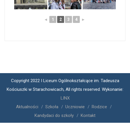
◄
1
2
3
4
►
Copyright 2022 I Liceum Ogólnokształcące im. Tadeusza
Kościuszki w Starachowicach, All rights reserved. Wykonanie:
LINX
Aktualności
Szkoła
Uczniowie
Rodzice
Kandydaci do szkoły
Kontakt