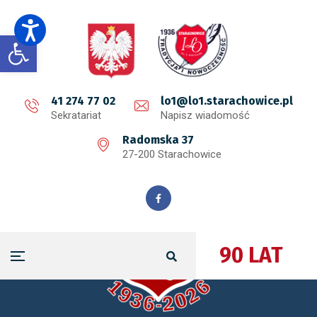
Open toolbar
41 274 77 02
lo1@lo1.starachowice.pl
Sekratariat
Napisz wiadomość
Radomska 37
27-200 Starachowice
90 LAT