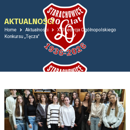
AKTUALNOŚCI
Home
Aktualności
XXII edycja Ogólnopolskiego
Konkursu „Tęcza”