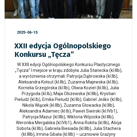
2025-06-15
XXII edycja Ogólnopolskiego
Konkursu „Tęcza”
W XXII edycji Ogólnopolskiego Konkursu Plastycznego
„Tęcza” I miejsce w kraju zdobyła Julia Stanecka (kl.IIIb),
a wyróżnienia otrzymali: Patrycja Dąbrowska (kl.IIb),
Aleksandra Kołsut (kl.IIb), Zuzanna Majewska (kl.IIb),
Kornelia Grzegórska (kl.IIb), Oliwia Kozieł (kl.IIb), Julia
Przygoda (kl.Ib), Maja Olszewska (kl.IIIb), Krystian
Piełudź (kl.Ib), Emilia Piełudź (kl.IIb), Gabriel Jeśko (kl.IIb),
Nikola Wiącek (kl.IIIb), Zuzanna Głowacka (kl.IIIb),
Aleksandra Adamiec (kl.Ib), Paweł Siwirski (kl.IVb1),
Patrycja Mazur (kl.IIIb), Wiktoria Wójcicka (kl.IIIb),
Weronika Mergalska (kl.IVb1), Anna Rokita (kl.IIb), Alicja
Sobota (kl.IIb), Gabriela Biesiada (kl.IIIb), Julia Stachera
(kl.IIIIb), Irmina Gibała (kl.IIIb) – uczniowie Grażyny