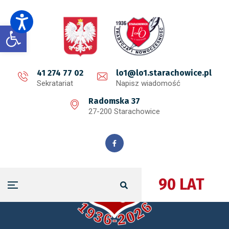
Open toolbar
41 274 77 02
lo1@lo1.starachowice.pl
Sekratariat
Napisz wiadomość
Radomska 37
27-200 Starachowice
90 LAT