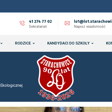
41 274 77 02
lo1@lo1.starachowi
Sekratariat
Napisz wiadomość
RODZICE
KANDYDACI DO SZKOŁY
KO
Ekologicznej