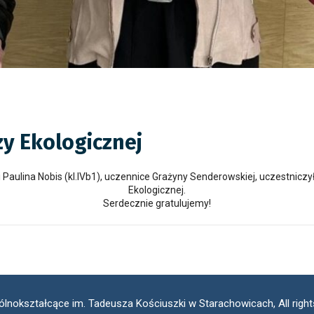
y Ekologicznej
b1) i Paulina Nobis (kl.IVb1), uczennice Grażyny Senderowskiej, uczestn
Ekologicznej.
Serdecznie gratulujemy!
ólnokształcące im. Tadeusza Kościuszki w Starachowicach, All righ