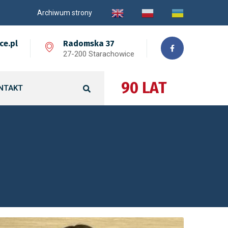
Archiwum strony
ce.pl
Radomska 37
27-200 Starachowice
90 LAT
NTAKT