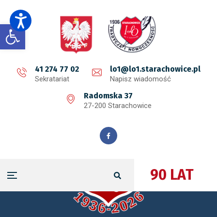
Open toolbar
41 274 77 02
lo1@lo1.starachowice.pl
Sekratariat
Napisz wiadomość
Radomska 37
27-200 Starachowice
90 LAT