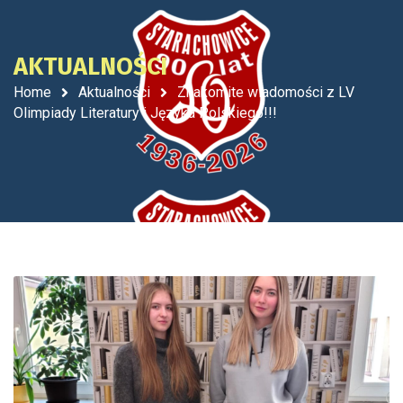
AKTUALNOŚCI
Home
Aktualności
Znakomite wiadomości z LV
Olimpiady Literatury i Języka Polskiego!!!