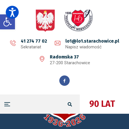
Open toolbar
41 274 77 02
lo1@lo1.starachowice.pl
Sekratariat
Napisz wiadomość
Radomska 37
27-200 Starachowice
90 LAT